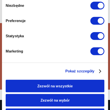
Wybór
Niezbędne
zgody
Preferencje
Przyjaciółki
Statystyka
reż. Emmanuel Mouret
Marketing
+48 42 600 61 00 wew. 1
informacja@ec1lodz.pl
Pokaż szczegóły
Kup bilet
Zezwól na wszystkie
Zezwól na wybór