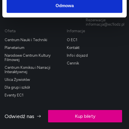
EC1 Łódź - Miasto
Targowa 1/3
90 - 022 Łódź
Odmowa
Kultury
42 600 61 00
biuro@ec1lodz.pl
Rezerwacje:
informacja@ec1lodz.pl
Oferta
Informacje
Centrum Nauki i Techniki
O EC1
Planetarium
Kontakt
Narodowe Centrum Kultury
Info i dojazd
Filmowej
Cennik
Centrum Komiksu i Narracji
Interaktywnej
Ulica Żywiołów
Dla grup i szkół
Eventy EC1
Odwiedź nas
Kup bilety