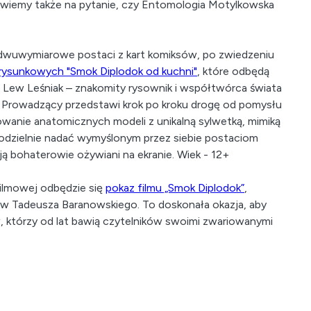
iemy także na pytanie, czy Entomologia Motylkowska
ć dwuwymiarowe postaci z kart komiksów, po zwiedzeniu
rysunkowych "Smok Diplodok od kuchni"
, które odbędą
z Lew Leśniak – znakomity rysownik i współtwórca świata
 Prowadzący przedstawi krok po kroku drogę od pomysłu
towanie anatomicznych modeli z unikalną sylwetką, mimiką
amodzielnie nadać wymyślonym przez siebie postaciom
ą bohaterowie ożywiani na ekranie. Wiek - 12+
ilmowej odbędzie się
pokaz filmu „Smok Diplodok”
,
w Tadeusza Baranowskiego. To doskonała okazja, aby
 którzy od lat bawią czytelników swoimi zwariowanymi