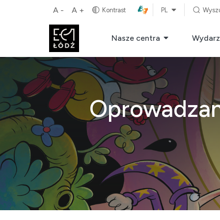
A -
A +
Kontrast
PL
Wysz
Nasze centra
Wydarz
Oprowadzani