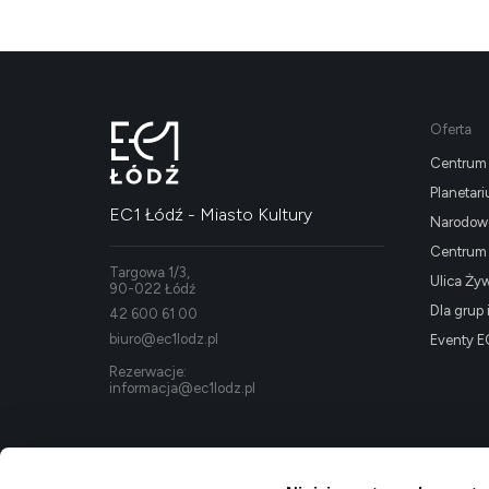
Oferta
Centrum 
Planetar
EC1 Łódź - Miasto Kultury
Narodowe
Centrum K
Targowa 1/3,
Ulica Ży
90-022 Łódź
Dla grup 
42 600 61 00
biuro@ec1lodz.pl
Eventy E
Rezerwacje:
informacja@ec1lodz.pl