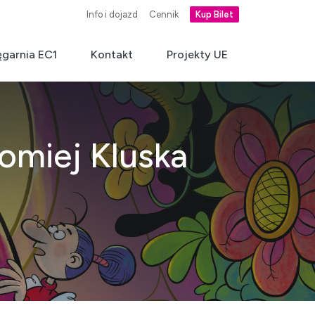
Info i dojazd
Cennik
Kup Bilet
ęgarnia EC1
Kontakt
Projekty UE
omiej Kluska