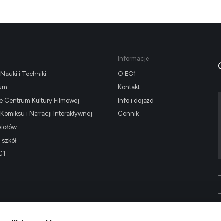
Informacje
Nauki i Techniki
O EC1
ium
Kontakt
 Centrum Kultury Filmowej
Info i dojazd
omiksu i Narracji Interaktywnej
Cennik
wiołów
i szkół
C1