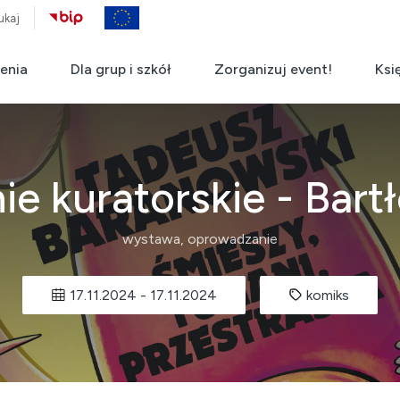
ukaj
enia
Dla grup i szkół
Zorganizuj event!
Ksi
e kuratorskie - Bartł
wystawa, oprowadzanie
17.11.2024
-
17.11.2024
komiks