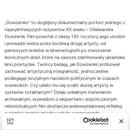
„Dowżenko” to dogłębny dokumentalny portret jednego z
najwybitniejszych reżyserów XX wieku – Ołeksandra
Dowżenki. Film powstał z okazji 130. rocznicy jego urodzin
i prowadzi widza przez burzliwą drogę artysty: od
pierwszych kroków w kinematografii po stworzenie
ikonicznych dzieł, które na zawsze zdefiniowały ukraińskie
kino poetyckie. Twórcy badają, jak Dowżenko próbował
zachować artystyczną integralność, jednocześnie
podlegając brutalnym naciskom politycznym w czasach
sowieckich. Czy udało mu się ocalić duszę artysty w
systemie totalitarnym? Dzięki unikalnym materiałom
archiwalnym, wywiadom z ekspertami i współczesnym
rekonstrukcjom film dostarcza wielowymiarowej refleksji
o cienkiej granicy między sztuką a propagandą.