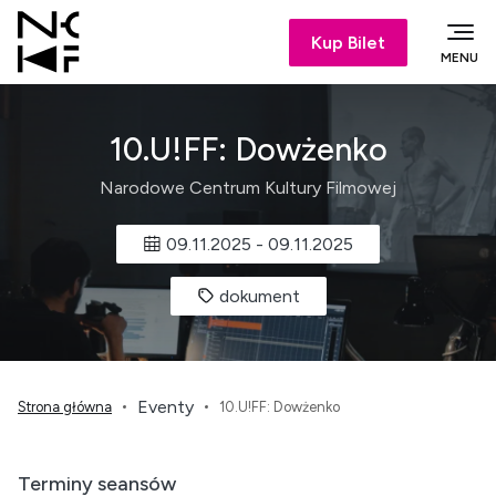
Kup Bilet
MENU
10.U!FF: Dowżenko
Narodowe Centrum Kultury Filmowej
09.11.2025
-
09.11.2025
dokument
Eventy
Strona główna
10.U!FF: Dowżenko
Terminy seansów