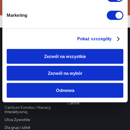
Marketing
Pokaż szczegóły
EC1 Łódź - Miasto
Targowa 1/3
90 - 022 Łódź
Kultury
42 600 61 00
biuro@ec1lodz.pl
Zezwól na wszystkie
Rezerwacje:
informacja@ec1lodz.pl
Oferta
Informacje
Zezwól na wybór
Centrum Nauki i Techniki
O EC1
Planetarium
Kontakt
Odmowa
Narodowe Centrum Kultury
Info i dojazd
Filmowej
Cennik
Centrum Komiksu i Narracji
Interaktywnej
Ulica Żywiołów
Dla grup i szkół