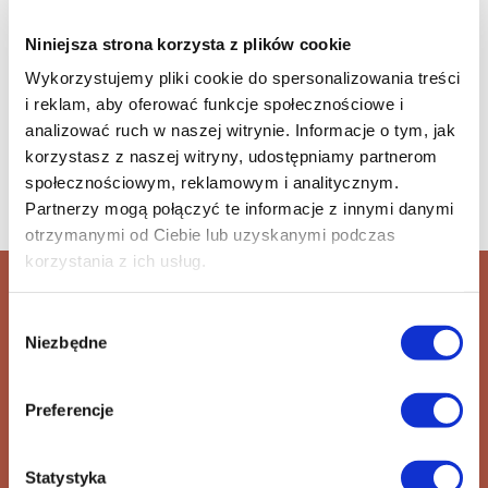
reż. Igor Ivanko
Niniejsza strona korzysta z plików cookie
gatunek: dokument
Wykorzystujemy pliki cookie do spersonalizowania treści
produkcja: Ukraina, 2025
i reklam, aby oferować funkcje społecznościowe i
czas trwania: 85 min
analizować ruch w naszej witrynie. Informacje o tym, jak
korzystasz z naszej witryny, udostępniamy partnerom
społecznościowym, reklamowym i analitycznym.
Partnerzy mogą połączyć te informacje z innymi danymi
otrzymanymi od Ciebie lub uzyskanymi podczas
korzystania z ich usług.
Dowżenko
Wybór
reż. Igor Ivanko
Niezbędne
zgody
+48 42 600 61 00 wew. 1
Preferencje
informacja@ec1lodz.pl
Statystyka
Kup bilet