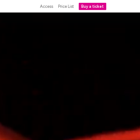
Access
Price List
Buy a ticket