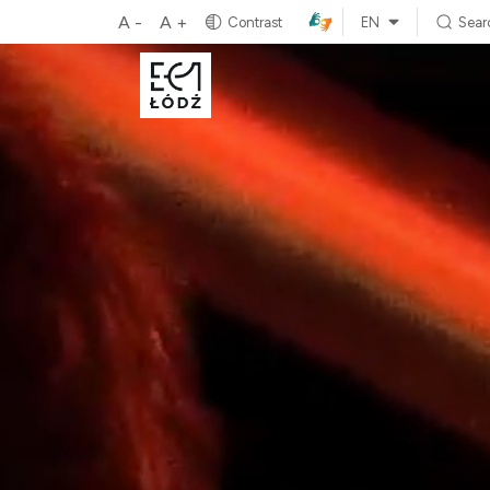
A -
A +
Contrast
EN
Sear