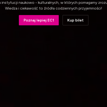
ku instytucji naukowo - kulturalnych, w których pomagamy zroz
Wiedza i ciekawość to źródła codziennych przyjemności!
Poznaj lepiej EC1
Kup bilet